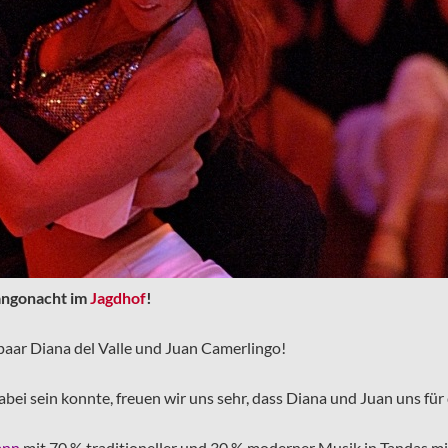
Tangonacht im
Jagdhof
!
aar Diana del Valle und Juan Camerlingo!
abei sein konnte, freuen wir uns sehr, dass Diana und Juan uns fü
ann
mit 70 % traditioneller und 30 % moderner Musik in Tandas mi