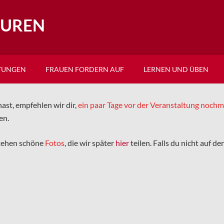
EUREN
TUNGEN
FRAUEN FORDERN AUF
LERNEN UND ÜBEN
ast, empfehlen wir dir,
ein paar Tage vor der Veranstaltung noch
en.
tehen schöne
Fotos
, die wir später
hier
teilen. Falls du nicht auf d