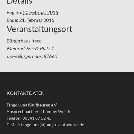
Details
Beginn:
20. Februar 2016
Ende:
21. Februar 2016
Veranstaltungsort
Bürgerhaus Irsee
Meinrad-Spieß-Platz 1
Irsee Bürgerhaus
,
87660
KONTAKTDATEN
Tango Luna Kaufbeuren e.V.
Ansprechpartner: Thommy Würth
Telefon: 08341 87 52 45
E-Mail: tangoluna(at)tango-kaufbeuren.de