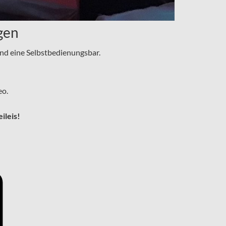
gen
 und eine Selbstbedienungsbar.
eo.
ileis!