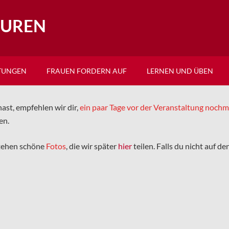
EUREN
TUNGEN
FRAUEN FORDERN AUF
LERNEN UND ÜBEN
ast, empfehlen wir dir,
ein paar Tage vor der Veranstaltung noch
en.
tehen schöne
Fotos
, die wir später
hier
teilen. Falls du nicht auf d