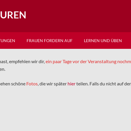
EUREN
TUNGEN
FRAUEN FORDERN AUF
LERNEN UND ÜBEN
ast, empfehlen wir dir,
ein paar Tage vor der Veranstaltung noch
en.
tehen schöne
Fotos
, die wir später
hier
teilen. Falls du nicht auf d