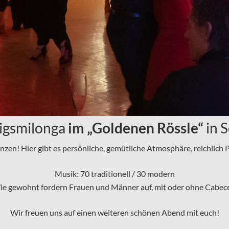
igsmilonga
im „Goldenen Rössle“
in 
anzen! Hier gibt es persönliche, gemütliche Atmosphäre, reichlich
Musik: 70 traditionell / 30 modern
e gewohnt fordern Frauen und Männer auf, mit oder ohne Cabec
Wir freuen uns auf einen weiteren schönen Abend mit euch!