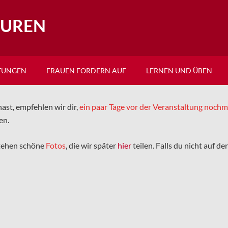
EUREN
TUNGEN
FRAUEN FORDERN AUF
LERNEN UND ÜBEN
ast, empfehlen wir dir,
ein paar Tage vor der Veranstaltung noch
en.
tehen schöne
Fotos
, die wir später
hier
teilen. Falls du nicht auf d