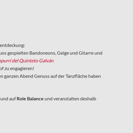
euentdeckung:
rtuos gespielten Bandoneons, Geige und Gitarre und
purrí del Quinteto Galván
hof zu engagieren!
 den ganzen Abend Genuss auf der Tanzfläche haben
und auf
Role Balance
und veranstalten deshalb