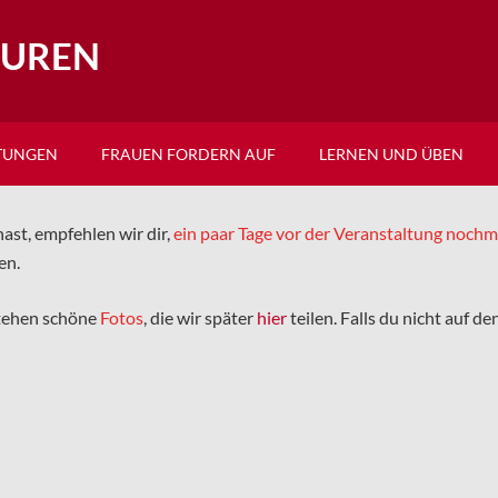
EUREN
TUNGEN
FRAUEN FORDERN AUF
LERNEN UND ÜBEN
ast, empfehlen wir dir,
ein paar Tage vor der Veranstaltung noch
en.
tehen schöne
Fotos
, die wir später
hier
teilen. Falls du nicht auf d