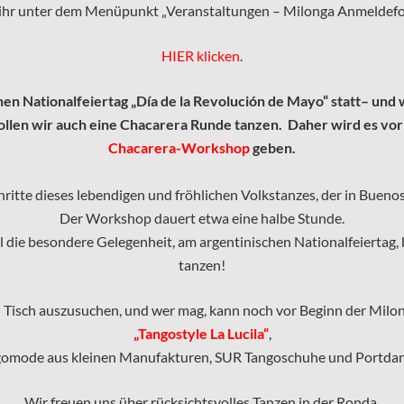
 ihr unter dem Menüpunkt „Veranstaltungen – Milonga Anmeldefor
HIER
klicken
.
hen Nationalfeiertag
„Día de la Revolución de Mayo“ statt– und 
wollen wir auch eine Chacarera Runde tanzen. Daher wird es vor
Chacarera-Workshop
geben.
itte dieses lebendigen und fröhlichen Volkstanzes, der in Buenos 
Der Workshop dauert etwa eine halbe Stunde.
 die besondere Gelegenheit, am argentinischen Nationalfeiertag, b
tanzen!
n Tisch auszusuchen, und wer mag, kann noch vor Beginn der Milo
„Tangostyle La Lucila“
,
ngomode aus kleinen Manufakturen, SUR Tangoschuhe und Portdan
Wir freuen uns über rücksichtsvolles Tanzen in der Ronda.