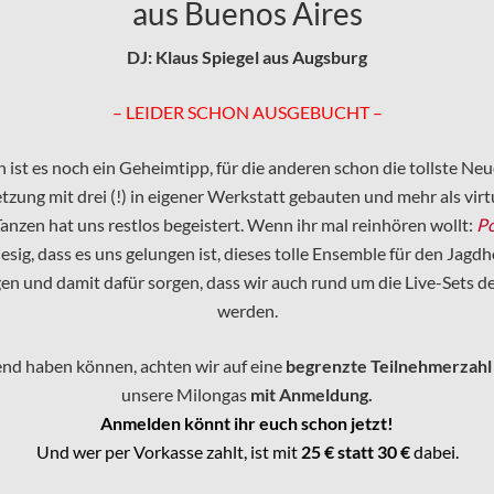
aus Buenos Aires
DJ: Klaus Spiegel aus Augsburg
– LEIDER SCHON AUSGEBUCHT –
n ist es noch ein Geheimtipp, für die anderen schon die tollste N
tzung mit drei (!) in eigener Werkstatt gebauten und mehr als vi
nzen hat uns restlos begeistert. Wenn ihr mal reinhören wollt:
Po
esig, dass es uns gelungen ist, dieses tolle Ensemble für den Jagd
legen und damit dafür sorgen, dass wir auch rund um die Live-Sets
werden.
end haben können, achten wir auf eine
begrenzte Teilnehmerzahl
unsere Milongas
mit Anmeldung.
Anmelden könnt ihr euch schon jetzt!
Und wer per Vorkasse zahlt, ist mit
25 € statt 30 €
dabei.