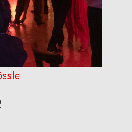
ssle
2