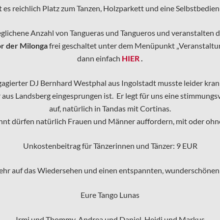
t es reichlich Platz zum Tanzen, Holzparkett und eine Selbstbedie
eglichene Anzahl von Tangueras und Tangueros und veranstalten 
r der Milonga
frei geschaltet unter dem Menüpunkt „Veranstaltu
dann einfach
HIER
.
agierter DJ Bernhard Westphal aus Ingolstadt musste leider kra
r aus Landsberg eingesprungen ist. Er legt für uns eine stimmung
auf, natürlich in Tandas mit Cortinas.
nt dürfen natürlich Frauen und Männer auffordern, mit oder ohn
Unkostenbeitrag für Tänzerinnen und Tänzer: 9 EUR
sehr auf das Wiedersehen und einen entspannten, wunderschönen
Eure Tango Lunas
Irmi und Thommy, Andrea und Daniel, Heidi und Markus