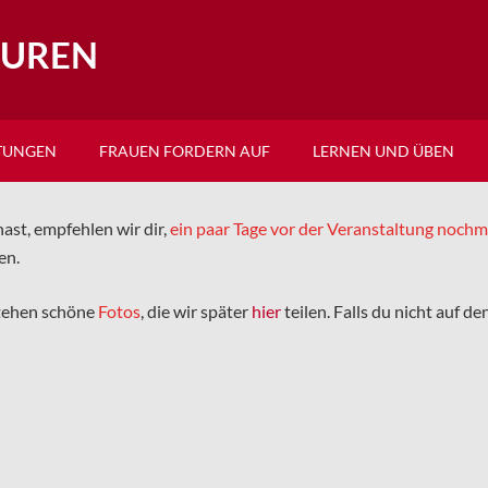
EUREN
TUNGEN
FRAUEN FORDERN AUF
LERNEN UND ÜBEN
ast, empfehlen wir dir,
ein paar Tage vor der Veranstaltung noch
en.
tehen schöne
Fotos
, die wir später
hier
teilen. Falls du nicht auf d