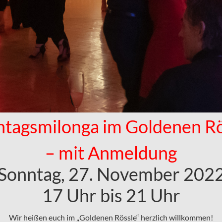
ntagsmilonga im Goldenen Rö
– mit Anmeldung
Sonntag, 27. November 202
17 Uhr bis 21 Uhr
Wir heißen euch im „Goldenen Rössle“ herzlich willkommen!