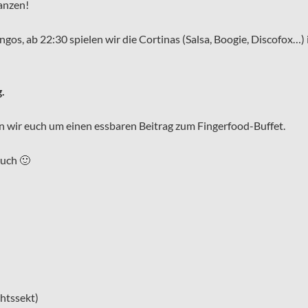
anzen!
, ab 22:30 spielen wir die Cortinas (Salsa, Boogie, Discofox…) in
.
ten wir euch um einen essbaren Beitrag zum Fingerfood-Buffet.
Euch 🙂
chtssekt)