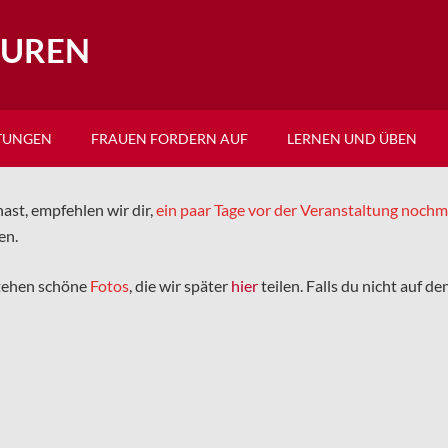
EUREN
TUNGEN
FRAUEN FORDERN AUF
LERNEN UND ÜBEN
ast, empfehlen wir dir,
ein paar Tage vor der Veranstaltung noch
en.
tehen schöne
Fotos
, die wir später
hier
teilen. Falls du nicht auf d