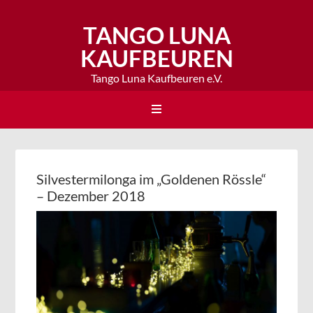
TANGO LUNA
KAUFBEUREN
Tango Luna Kaufbeuren e.V.
Silvestermilonga im „Goldenen Rössle“
– Dezember 2018